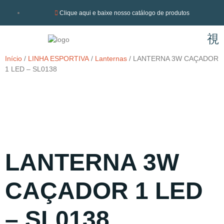
Clique aqui e baixe nosso catálogo de produtos
Início
/
LINHA ESPORTIVA
/
Lanternas
/ LANTERNA 3W CAÇADOR
1 LED – SL0138
LANTERNA 3W
CAÇADOR 1 LED
– SL0138