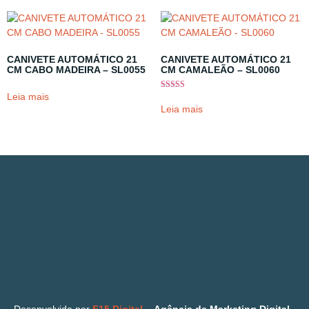
CANIVETE AUTOMÁTICO 21
CANIVETE AUTOMÁTICO 21
CM CABO MADEIRA – SL0055
CM CAMALEÃO – SL0060
Leia mais
Avaliação
5.00
Leia mais
de 5
Desenvolvido por
F15 Digital
–
Agência de Marketing Digital