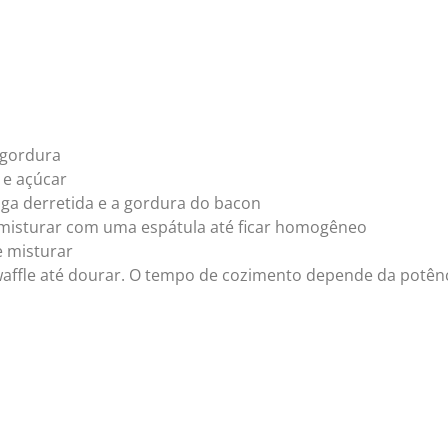
 gordura
 e açúcar
iga derretida e a gordura do bacon
 misturar com uma espátula até ficar homogêneo
e misturar
waffle até dourar. O tempo de cozimento depende da potên