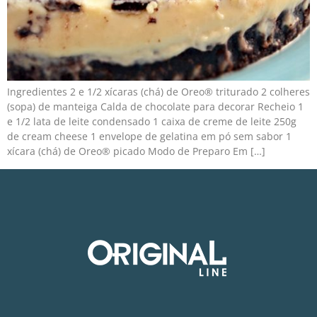
Ingredientes 2 e 1/2 xícaras (chá) de Oreo® triturado 2 colheres
(sopa) de manteiga Calda de chocolate para decorar Recheio 1
e 1/2 lata de leite condensado 1 caixa de creme de leite 250g
de cream cheese 1 envelope de gelatina em pó sem sabor 1
xícara (chá) de Oreo® picado Modo de Preparo Em […]