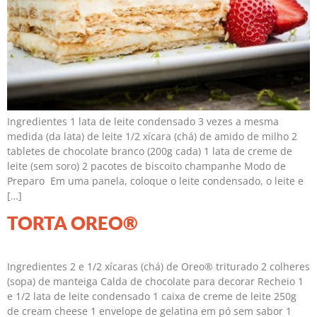
Ingredientes 1 lata de leite condensado 3 vezes a mesma
medida (da lata) de leite 1/2 xícara (chá) de amido de milho 2
tabletes de chocolate branco (200g cada) 1 lata de creme de
leite (sem soro) 2 pacotes de biscoito champanhe Modo de
Preparo Em uma panela, coloque o leite condensado, o leite e
[…]
TORTA OREO®
Ingredientes 2 e 1/2 xícaras (chá) de Oreo® triturado 2 colheres
(sopa) de manteiga Calda de chocolate para decorar Recheio 1
e 1/2 lata de leite condensado 1 caixa de creme de leite 250g
de cream cheese 1 envelope de gelatina em pó sem sabor 1