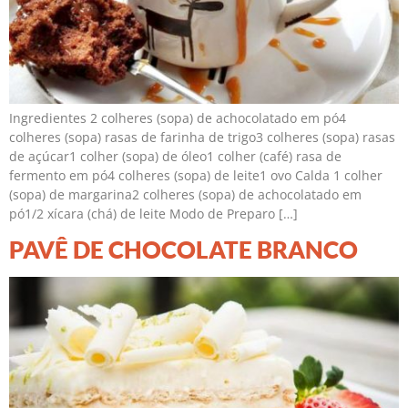
Ingredientes 2 colheres (sopa) de achocolatado em pó4
colheres (sopa) rasas de farinha de trigo3 colheres (sopa) rasas
de açúcar1 colher (sopa) de óleo1 colher (café) rasa de
fermento em pó4 colheres (sopa) de leite1 ovo Calda 1 colher
(sopa) de margarina2 colheres (sopa) de achocolatado em
pó1/2 xícara (chá) de leite Modo de Preparo […]
PAVÊ DE CHOCOLATE BRANCO