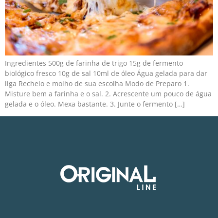
Ingredientes 500g de farinha de trigo 15g de fermento
biológico fresco 10g de sal 10ml de óleo Água gelada para dar
liga Recheio e molho de sua escolha Modo de Preparo 1.
Misture bem a farinha e o sal. 2. Acrescente um pouco de água
gelada e o óleo. Mexa bastante. 3. Junte o fermento […]