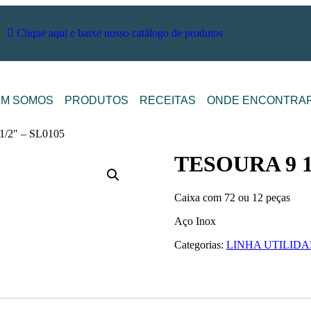
Clique aqui e baixe nosso catálogo de produtos
M SOMOS
PRODUTOS
RECEITAS
ONDE ENCONTRA
/2″ – SL0105
TESOURA 9 1/
Caixa com 72 ou 12 peças
Aço Inox
Categorias:
LINHA UTILID