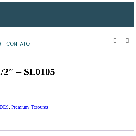
R
CONTATO
2″ – SL0105
ADES
,
Premium
,
Tesouras