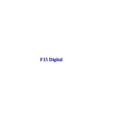
A
ORI
uma var
o lar, c
Para c
visite
Desenvolvido por
F15 Digital
–
Agência de Marketing
oferece
Digital