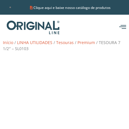
Clique aqui e baixe nosso catálogo de produtos
Início
/
LINHA UTILIDADES
/
Tesouras
/
Premium
/ TESOURA 7
1/2″ – SL0103