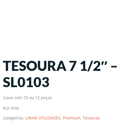
TESOURA 7 1/2″ –
SL0103
Caixa com 72 ou 12 peças
Aço Inox
Categorias:
LINHA UTILIDADES
,
Premium
,
Tesouras