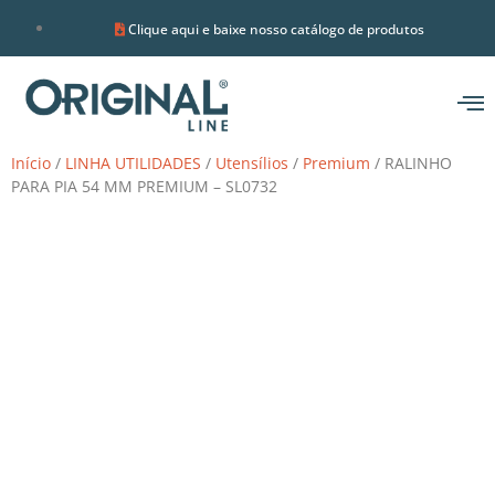
Clique aqui e baixe nosso catálogo de produtos
Início
/
LINHA UTILIDADES
/
Utensílios
/
Premium
/ RALINHO
PARA PIA 54 MM PREMIUM – SL0732