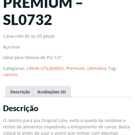
PREMIUM –
SL0732
Caixa com 60 ou 20 peças
Aço Inox
Ideal para Válvula de Pia 1/2″
Categorias:
LINHA UTILIDADES
,
Premium
,
Utensílios
Tag:
ralinho
Descrição
Avaliações (0)
Descrição
O ralinho para pia Original Line, evita a queda de resíduos e
restos de alimentos impedindo o entupimento de canos. Basta
colocá-lo antes de usar e assim que estiver com algumas