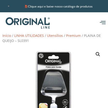
Clique aqui e baixe nosso catálogo de produtos
Início
/
LINHA UTILIDADES
/
Utensílios
/
Premium
/ PLAINA DE
QUEIJO – SL0391