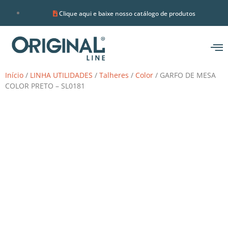
Clique aqui e baixe nosso catálogo de produtos
Início
/
LINHA UTILIDADES
/
Talheres
/
Color
/ GARFO DE MESA
COLOR PRETO – SL0181