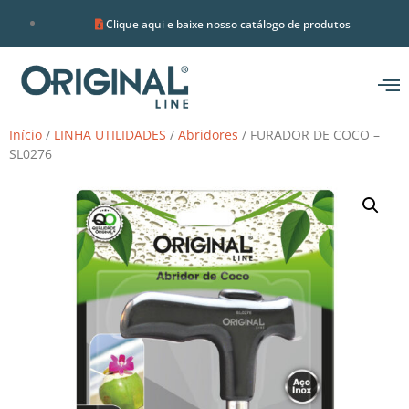
Clique aqui e baixe nosso catálogo de produtos
Início
/
LINHA UTILIDADES
/
Abridores
/ FURADOR DE COCO –
SL0276