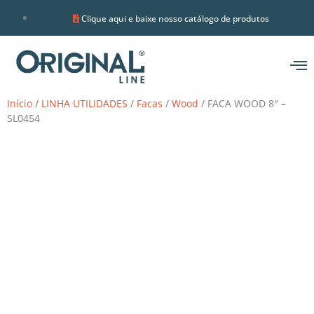
Clique aqui e baixe nosso catálogo de produtos
Início
/
LINHA UTILIDADES
/
Facas
/
Wood
/ FACA WOOD 8″ –
SL0454