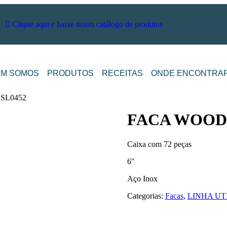
Clique aqui e baixe nosso catálogo de produtos
M SOMOS
PRODUTOS
RECEITAS
ONDE ENCONTRA
 SL0452
FACA WOOD 6
Caixa com 72 peças
6″
Aço Inox
Categorias:
Facas
,
LINHA UT