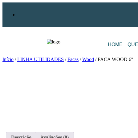
HOME
QUE
Início
/
LINHA UTILIDADES
/
Facas
/
Wood
/ FACA WOOD 6″ –
Descrição
Avaliações (0)