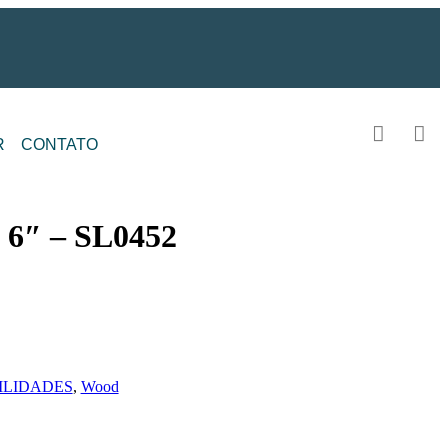
R
CONTATO
″ – SL0452
ILIDADES
,
Wood