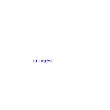
A
ORI
uma var
o lar, c
Para c
visite
Desenvolvido por
F15 Digital
–
Agência de Marketing
oferece
Digital