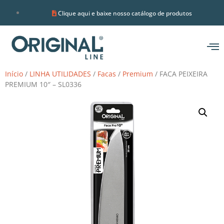
Clique aqui e baixe nosso catálogo de produtos
Início
/
LINHA UTILIDADES
/
Facas
/
Premium
/ FACA PEIXEIRA
PREMIUM 10″ – SL0336