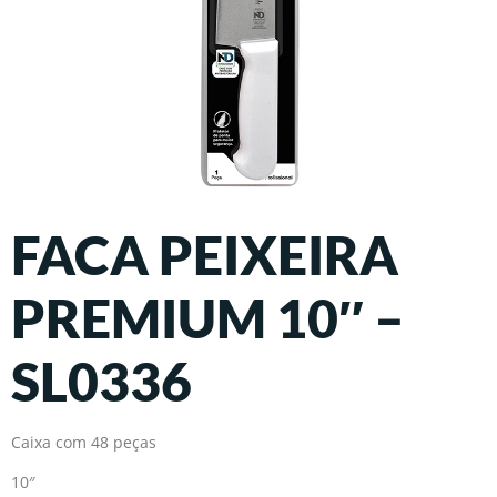
FACA PEIXEIRA
PREMIUM 10″ –
SL0336
Caixa com 48 peças
10″