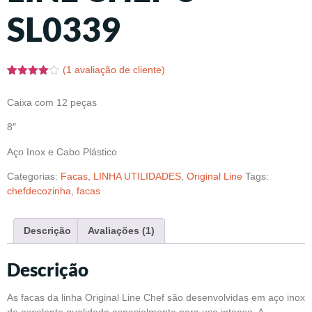
SL0339
(
1
avaliação de cliente)
Avaliado
1
como
Caixa com 12 peças
4.00
de
5, com
baseado
8″
em
avaliação
Aço Inox e Cabo Plástico
de cliente
Categorias:
Facas
,
LINHA UTILIDADES
,
Original Line
Tags:
chefdecozinha
,
facas
Descrição
Avaliações (1)
Descrição
As facas da linha Original Line Chef são desenvolvidas em aço inox
de excelente qualidade especialmente para uso intenso. A