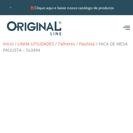
Clique aqui e baixe nosso catálogo de produtos
Início
/
LINHA UTILIDADES
/
Talheres
/
Paulista
/ FACA DE MESA
PAULISTA – SL0494