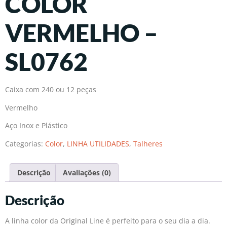
COLOR
VERMELHO –
SL0762
Caixa com 240 ou 12 peças
Vermelho
Aço Inox e Plástico
Categorias:
Color
,
LINHA UTILIDADES
,
Talheres
Descrição
Avaliações (0)
Descrição
A linha color da Original Line é perfeito para o seu dia a dia.