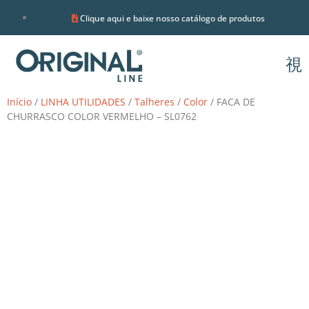
Clique aqui e baixe nosso catálogo de produtos
Início
/
LINHA UTILIDADES
/
Talheres
/
Color
/ FACA DE
CHURRASCO COLOR VERMELHO – SL0762