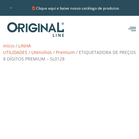
Clique aqui e baixe nosso catálogo de produtos
Início
/
LINHA
UTILIDADES
/
Utensílios
/
Premium
/ ETIQUETADORA DE PREÇOS
8 DÍGITOS PREMIUM – SL0128