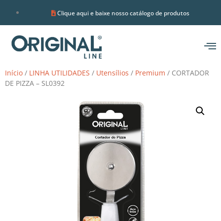
Clique aqui e baixe nosso catálogo de produtos
Início
/
LINHA UTILIDADES
/
Utensílios
/
Premium
/ CORTADOR
DE PIZZA – SL0392