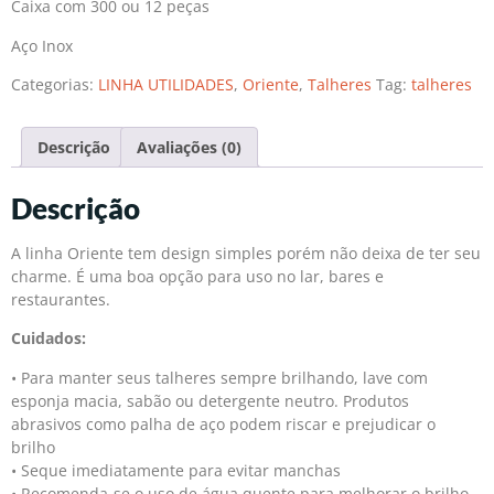
Caixa com 300 ou 12 peças
Aço Inox
Categorias:
LINHA UTILIDADES
,
Oriente
,
Talheres
Tag:
talheres
Descrição
Avaliações (0)
Descrição
A linha Oriente tem design simples porém não deixa de ter seu
charme. É uma boa opção para uso no lar, bares e
restaurantes.
Cuidados:
• Para manter seus talheres sempre brilhando, lave com
esponja macia, sabão ou detergente neutro. Produtos
abrasivos como palha de aço podem riscar e prejudicar o
brilho
• Seque imediatamente para evitar manchas
• Recomenda-se o uso de água quente para melhorar o brilho