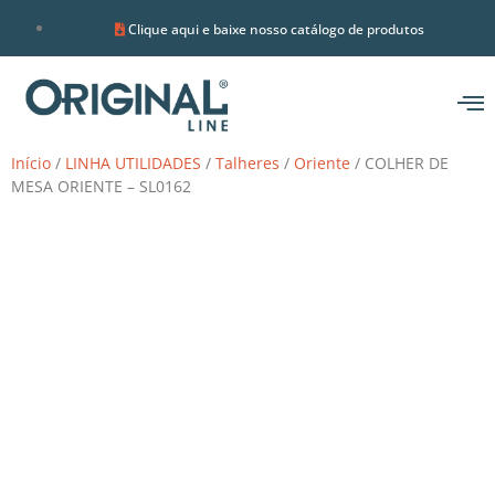
Clique aqui e baixe nosso catálogo de produtos
Início
/
LINHA UTILIDADES
/
Talheres
/
Oriente
/ COLHER DE
MESA ORIENTE – SL0162