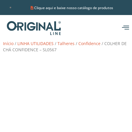
Clique aqui e baixe nosso catálogo de produtos
Início
/
LINHA UTILIDADES
/
Talheres
/
Confidence
/ COLHER DE
CHÁ CONFIDENCE – SL0567