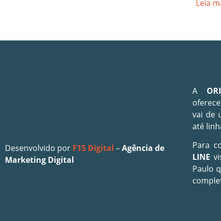
Leia m
A
OR
oferece
vai de 
até linh
Para c
Desenvolvido por
F15 Digital
–
Agência de
LINE
vi
Marketing Digital
Paulo 
comple