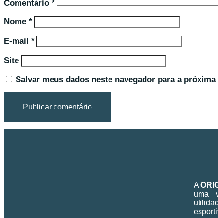
Comentário
*
Nome
*
E-mail
*
Site
Salvar meus dados neste navegador para a próxima 
A
ORI
uma v
utilid
esporti