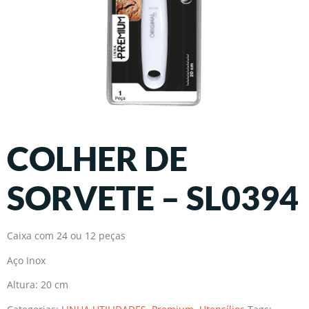
COLHER DE
SORVETE – SL0394
Caixa com 24 ou 12 peças
Aço Inox
Altura: 20 cm