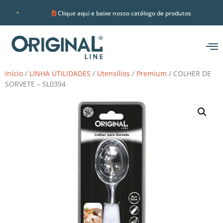
Clique aqui e baixe nosso catálogo de produtos
Início
/
LINHA UTILIDADES
/
Utensílios
/
Premium
/ COLHER DE
SORVETE – SL0394