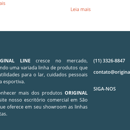
ais
Avaliação
1.00
Leia mais
de
5
IGINAL LINE
cresce no mercado,
(11) 3326-8847
ndo uma variada linha de produtos que
contato@origina
utilidades para o lar, cuidados pessoais
a esportiva.
SIGA-NOS
onhecer mais dos produtos
ORIGINAL
site nosso escritório comercial em São
que oferece em seu showroom as linhas
tas.