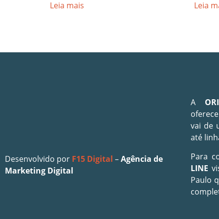
Leia mais
Leia m
A
OR
oferece
vai de 
até linh
Para c
Desenvolvido por
F15 Digital
–
Agência de
LINE
vi
Marketing Digital
Paulo 
comple