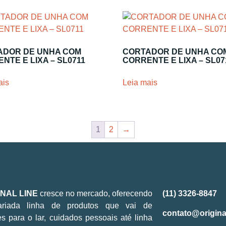
ADOR DE UNHA COM
CORTADOR DE UNHA CO
NTE E LIXA – SL0711
CORRENTE E LIXA – SL07
ais
Leia mais
1
2
→
INAL LINE
cresce no mercado, oferecendo
(11) 3326-8847
riada linha de produtos que vai de
contato@origina
es para o lar, cuidados pessoais até linha